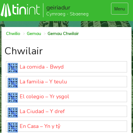
geiriadur
Menu
Cymraeg - Sbaeneg
Chwilio
Gemau
Gemau Chwilair
Chwilair
La comida - Bwyd
La familia – Y teulu
El colegio – Yr ysgol
La Ciudad – Y dref
En Casa – Yn y tŷ